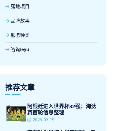
落地项目
品牌故事
服务种类
咨询
leyu
推荐文章
阿根廷进入世界杯32强：淘汰
赛首轮信息整理
2026-07-19