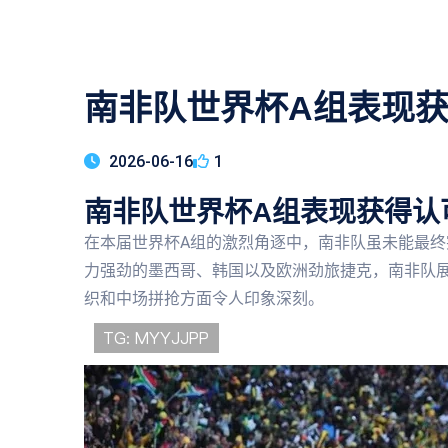
南非队世界杯A组表现
2026-06-16
1
南非队世界杯A组表现获得认
在本届世界杯A组的激烈角逐中，南非队虽未能最
力强劲的墨西哥、韩国以及欧洲劲旅捷克，南非队
织和中场拼抢方面令人印象深刻。