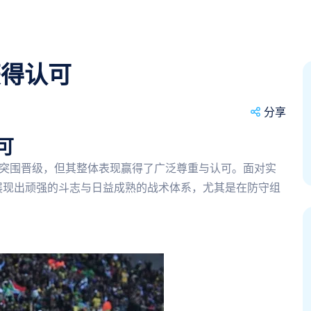
获得认可
分享
可
终突围晋级，但其整体表现赢得了广泛尊重与认可。面对实
展现出顽强的斗志与日益成熟的战术体系，尤其是在防守组