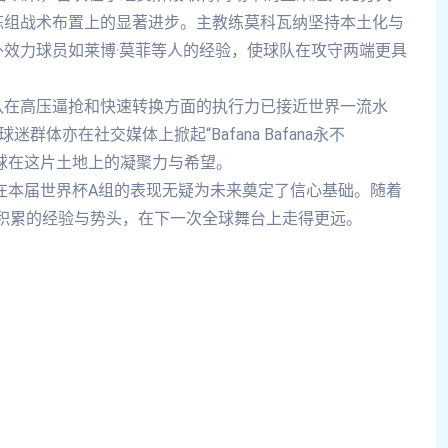
练组战术布置上的显著进步。主教练莫科瓦纳坚持本土化与
效力球员如莱博·莫菲等人的经验，使球队在攻守两端更具
队在高压逼抢和快速转换方面的执行力已接近世界一流水
体亦在社交媒体上掀起“Bafana Bafana永不
球在这片土地上的凝聚力与希望。
队在本届世界杯A组的表现无疑为未来奠定了信心基础。随着
次积累的经验与势头，在下一次全球舞台上走得更远。