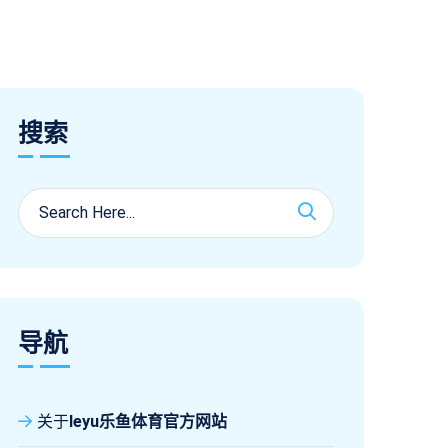
搜索
导航
关于
leyu乐鱼体育官方网站