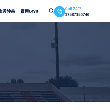
Call 24/7
服务种类
咨询
Leyu
17587150746