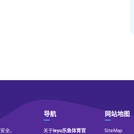
导航
网站地图
供安全、
关于
leyu乐鱼体育官
SiteMap