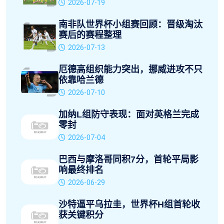
2026-07-19
南非队世界杯小组赛回顾：晋级淘汰
赛后的赛程整理
2026-07-13
厄德高组织能力突出，挪威进攻不只
依靠哈兰德
2026-07-10
加纳L组防守表现：面对英格兰完成
零封
2026-07-04
巴西与摩洛哥同积7分，首轮平局影
响最终排名
2026-06-29
沙特逼平乌拉圭，世界杯H组首轮收
获关键积分