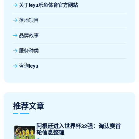
关于
leyu乐鱼体育官方网站
落地项目
品牌故事
服务种类
咨询
leyu
推荐文章
阿根廷进入世界杯32强：淘汰赛首
轮信息整理