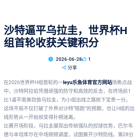
沙特逼平乌拉圭，世界杯H
组首轮收获关键积分
2026-06-28
1
分享
在2026世界杯H组首轮的一
leyu乐鱼体育官方网站
场焦点战
中，沙特阿拉伯凭借顽强的防守和高效的反击，在终场前1
比1逼平南美劲旅乌拉圭，为小组出线之路抢下宝贵一分。
这场平局不仅打破了外界对沙特“陪跑”的预期，也让H组的出
线形势从一开始就变得扑朔迷离。
比赛开场阶段，乌拉圭展现出传统强队的控球优势，巴尔韦
德与本坦库尔在中场频频调度，试图撕开沙特防线。第28分