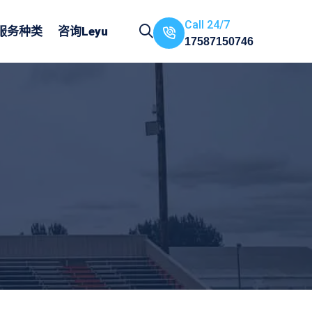
Call 24/7
服务种类
咨询
Leyu
17587150746