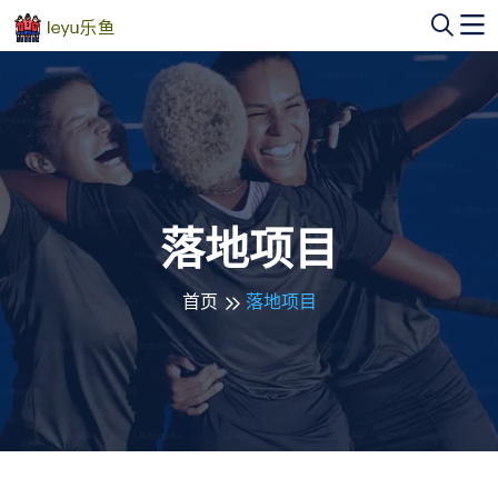
落地项目
首页
落地项目