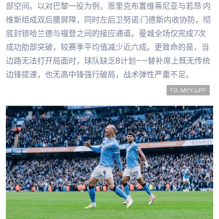
部空间。以对巴黎一役为例，恩里克布置维蒂尼亚与若昂·内
维斯组成双后腰屏障，同时左后卫努诺·门德斯内收协防，彻
底封锁哈兰德与福登之间的接应通道。曼城全场仅完成7次
成功肋部突破，较赛季平均值减少近六成。更致命的是，当
边路无法打开局面时，球队缺乏B计划——替补席上既无传统
边锋提速，也无高中锋强行破局，战术弹性严重不足。