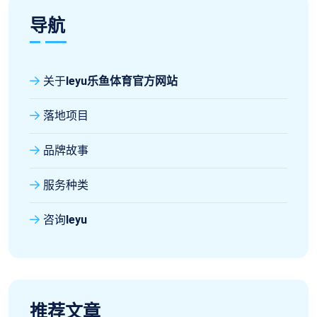
导航
关于
leyu乐鱼体育官方网站
落地项目
品牌故事
服务种类
咨询
leyu
推荐文章