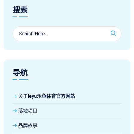
搜索
导航
关于
leyu乐鱼体育官方网站
落地项目
品牌故事