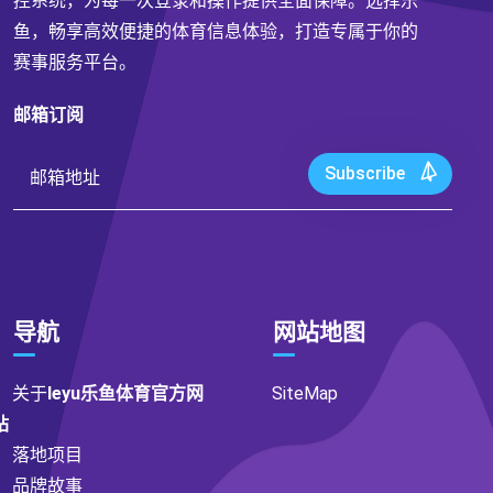
控系统，为每一次登录和操作提供全面保障。选择乐
鱼，畅享高效便捷的体育信息体验，打造专属于你的
赛事服务平台。
邮箱订阅
Subscribe
导航
网站地图
关于
leyu乐鱼体育官方网
SiteMap
站
落地项目
品牌故事