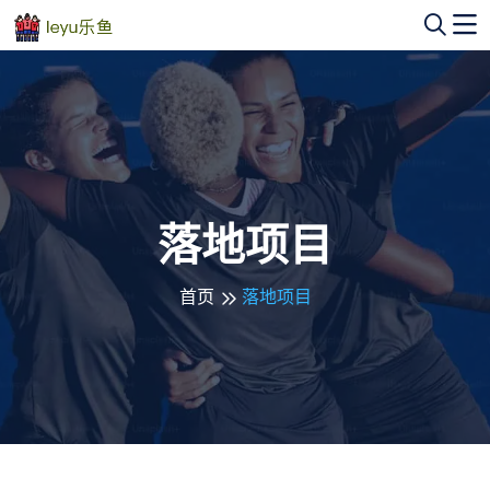
落地项目
首页
落地项目