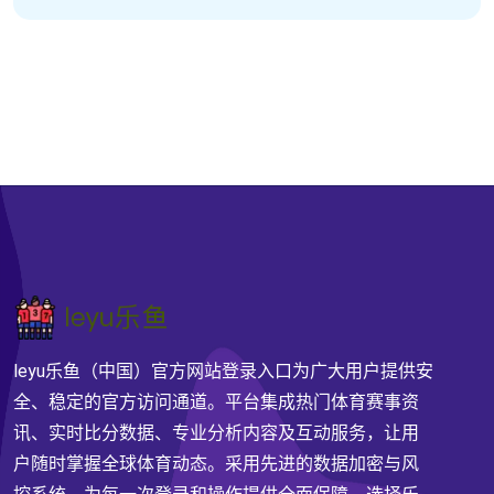
leyu乐鱼（中国）官方网站登录入口为广大用户提供安
全、稳定的官方访问通道。平台集成热门体育赛事资
讯、实时比分数据、专业分析内容及互动服务，让用
户随时掌握全球体育动态。采用先进的数据加密与风