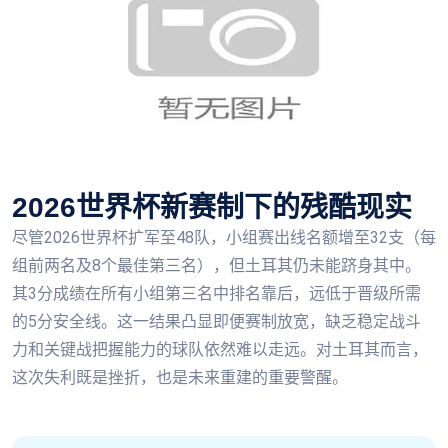
2026世界杯新赛制下的残酷现实
尽管2026世界杯扩军至48队，小组赛出线名额增至32支（每
组前两名及8个最佳第三名），但土耳其仍未能跻身其中。
其3分成绩在所有小组第三名中排名靠后，远低于晋级所需
的5分安全线。这一结果凸显即便赛制放宽，缺乏稳定战斗
力和关键战把握能力的球队依然难以走远。对土耳其而言，
这次失利既是挫折，也是未来重建的重要警醒。