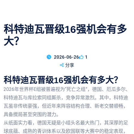
科特迪瓦晋级16强机会有多
大？
2026-06-26
1
分享
科特迪瓦晋级16强机会有多大？
2026年世界杯E组被普遍视为“死亡之组”，德国、厄瓜多尔、
科特迪瓦与库拉索同组厮杀，竞争异常激烈。其中，科特迪
瓦虽非传统豪强，但近年来阵容结构合理、新老交替顺畅，
具备搅局甚至突围的潜力。
从纸面实力看，德国无疑是小组头名最大热门，其深厚的足
球底蕴、成熟的青训体系以及欧国联等大赛中的稳定表现，