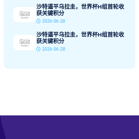
沙特逼平乌拉圭，世界杯H组首轮收
获关键积分
2026-06-28
沙特逼平乌拉圭，世界杯H组首轮收
获关键积分
2026-06-28