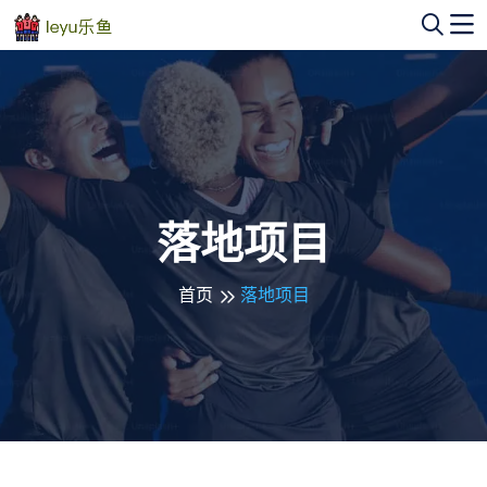
落地项目
首页
落地项目