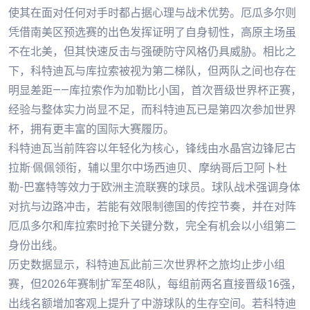
使其在面对任何对手时都占据心理与战术优势。厄瓜多尔则
凭借南美区预选赛的出色发挥证明了自身韧性，高原主场虽
不在北美，但其快速反击与强硬防守风格仍具威胁。相比之
下，科特迪瓦与库拉索被视为第二梯队，但两队之间也存在
明显差距——库拉索作为加勒比小国，首次晋级世界杯正赛，
经验与整体实力尚显不足，而科特迪瓦已是第四次参加世界
杯，拥有更丰富的国际大赛履历。
科特迪瓦当前阵容以年轻化为核心，锋线由水晶宫边锋尼古
拉斯·佩佩领衔，辅以里尔中场西迪贝、摩纳哥后卫阿卜杜
勒-巴塞特等效力于欧洲主流联赛的球员。球队战术强调身体
对抗与边路冲击，若能有效限制德国的传控节奏，并在对阵
厄瓜多尔和库拉索时抢下关键分数，完全有机会以小组第二
身份出线。
历史数据显示，科特迪瓦此前三次世界杯之旅均止步小组
赛，但2026年赛制扩军至48队，每组前两名直接晋级16强，
出线名额增加客观上提升了中游球队的生存空间。若科特迪