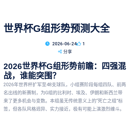
世界杯G组形势预测大全
2026-06-24
1
分享
2026世界杯G组形势前瞻：四强混
战，谁能突围？
2026年世界杯扩军至48支球队，小组赛阶段每组四队、前两
名出线的新赛制，为G组的比利时、埃及、伊朗和新西兰带
来了更多机会与变数。本组虽无传统意义上的“死亡之组”标
签，但各队风格迥异、实力接近，极有可能上演激烈缠斗。