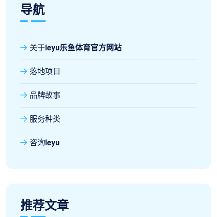
导航
关于
leyu乐鱼体育官方网站
落地项目
品牌故事
服务种类
咨询
leyu
推荐文章