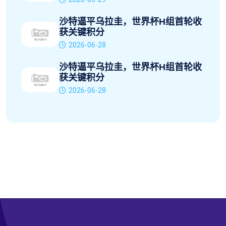
沙特逼平乌拉圭，世界杯H组首轮收
获关键积分
2026-06-28
沙特逼平乌拉圭，世界杯H组首轮收
获关键积分
2026-06-28