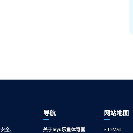
导航
网站地图
供安全、
关于
leyu乐鱼体育官
SiteMap