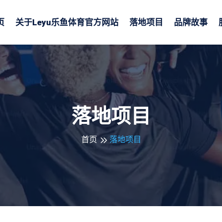
页
关于
Leyu乐鱼体育官方网站
落地项目
品牌故事
落地项目
首页
落地项目