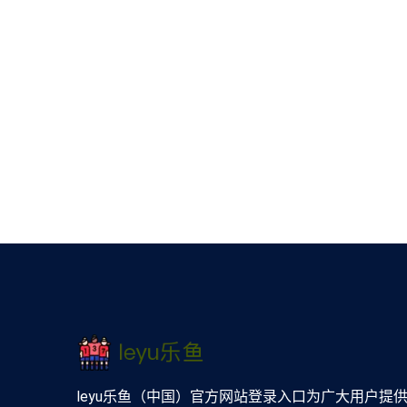
leyu乐鱼（中国）官方网站登录入口为广大用户提