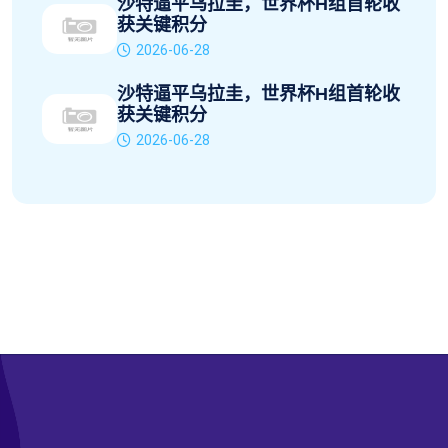
沙特逼平乌拉圭，世界杯H组首轮收
获关键积分
2026-06-28
沙特逼平乌拉圭，世界杯H组首轮收
获关键积分
2026-06-28